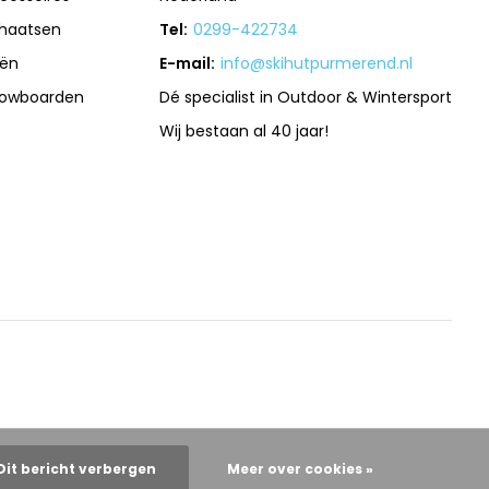
haatsen
Tel:
0299-422734
iën
E-mail:
info@skihutpurmerend.nl
owboarden
Dé specialist in Outdoor & Wintersport
Wij bestaan al 40 jaar!
Dit bericht verbergen
Meer over cookies »