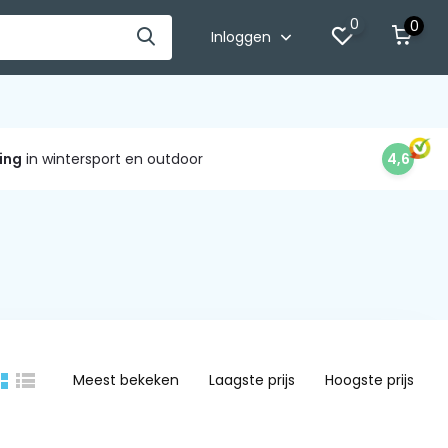
0
0
Inloggen
ing
in wintersport en outdoor
4,6
Meest bekeken
Laagste prijs
Hoogste prijs