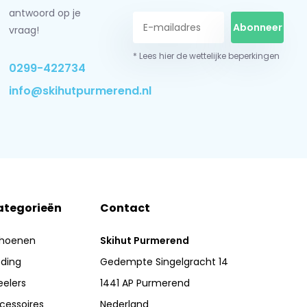
antwoord op je
Abonneer
vraag!
* Lees hier de wettelijke beperkingen
0299-422734
info@skihutpurmerend.nl
ategorieën
Contact
hoenen
Skihut Purmerend
eding
Gedempte Singelgracht 14
eelers
1441 AP Purmerend
cessoires
Nederland