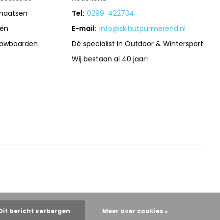
haatsen
Tel:
0299-422734
iën
E-mail:
info@skihutpurmerend.nl
owboarden
Dé specialist in Outdoor & Wintersport
Wij bestaan al 40 jaar!
Dit bericht verbergen
Meer over cookies »