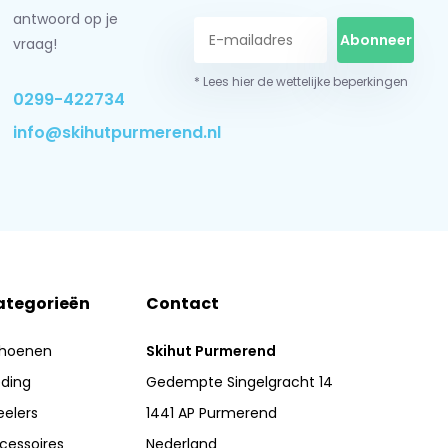
antwoord op je
Abonneer
vraag!
* Lees hier de wettelijke beperkingen
0299-422734
info@skihutpurmerend.nl
ategorieën
Contact
hoenen
Skihut Purmerend
eding
Gedempte Singelgracht 14
eelers
1441 AP Purmerend
cessoires
Nederland