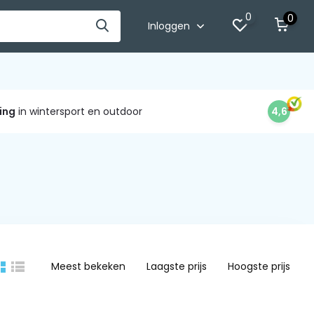
0
0
Inloggen
ing
in wintersport en outdoor
4,6
Meest bekeken
Laagste prijs
Hoogste prijs