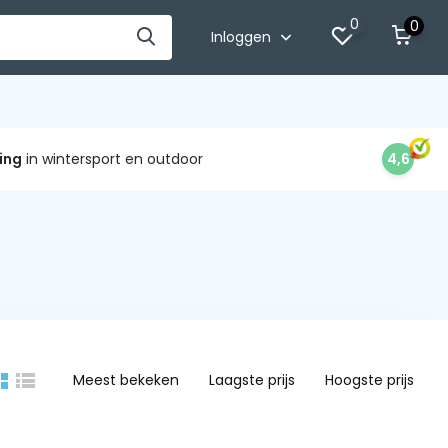
0
0
Inloggen
ing
in wintersport en outdoor
4,6
Meest bekeken
Laagste prijs
Hoogste prijs