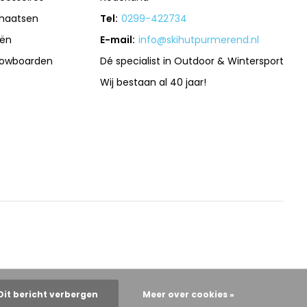
haatsen
Tel:
0299-422734
iën
E-mail:
info@skihutpurmerend.nl
owboarden
Dé specialist in Outdoor & Wintersport
Wij bestaan al 40 jaar!
Dit bericht verbergen
Meer over cookies »