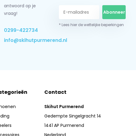
antwoord op je
Abonneer
vraag!
* Lees hier de wettelijke beperkingen
0299-422734
info@skihutpurmerend.nl
ategorieën
Contact
hoenen
Skihut Purmerend
eding
Gedempte Singelgracht 14
eelers
1441 AP Purmerend
cessoires
Nederland