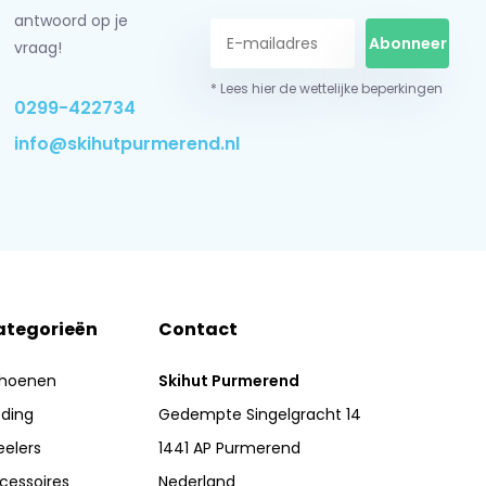
antwoord op je
Abonneer
vraag!
* Lees hier de wettelijke beperkingen
0299-422734
info@skihutpurmerend.nl
ategorieën
Contact
hoenen
Skihut Purmerend
eding
Gedempte Singelgracht 14
eelers
1441 AP Purmerend
cessoires
Nederland