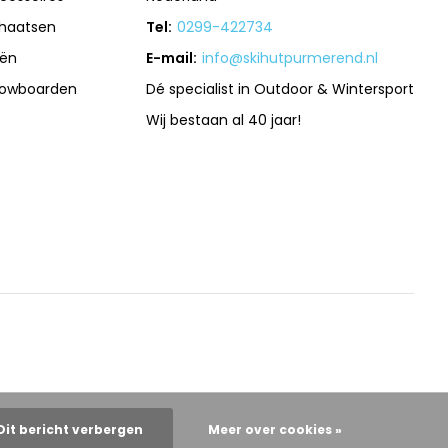
haatsen
Tel:
0299-422734
iën
E-mail:
info@skihutpurmerend.nl
owboarden
Dé specialist in Outdoor & Wintersport
Wij bestaan al 40 jaar!
Dit bericht verbergen
Meer over cookies »