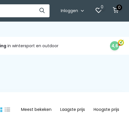
0
0
Inloggen
ing
in wintersport en outdoor
4,6
Meest bekeken
Laagste prijs
Hoogste prijs