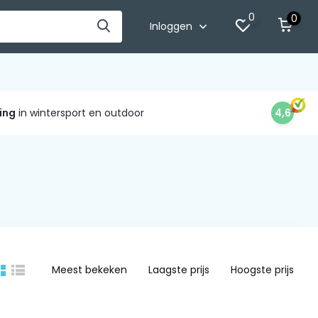
0
0
Inloggen
ing
in wintersport en outdoor
4,6
Meest bekeken
Laagste prijs
Hoogste prijs