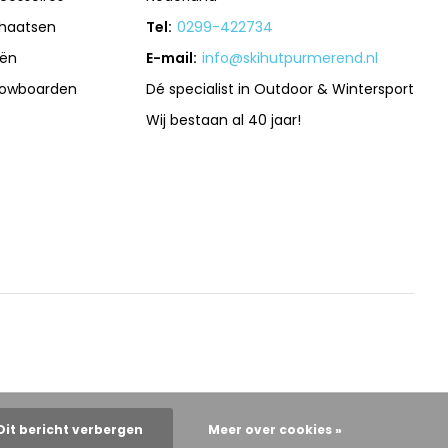
haatsen
Tel:
0299-422734
iën
E-mail:
info@skihutpurmerend.nl
owboarden
Dé specialist in Outdoor & Wintersport
Wij bestaan al 40 jaar!
Dit bericht verbergen
Meer over cookies »