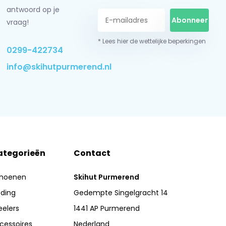
antwoord op je
Abonneer
vraag!
* Lees hier de wettelijke beperkingen
0299-422734
info@skihutpurmerend.nl
ategorieën
Contact
hoenen
Skihut Purmerend
eding
Gedempte Singelgracht 14
eelers
1441 AP Purmerend
cessoires
Nederland